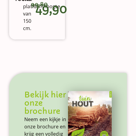
99,80
49,90
platformhoogte
van
150
cm.
Bekijk hier
onze
brochure
Neem een kijkje in
onze brochure en
krijg een volledig