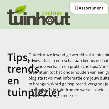
Assortiment
Tips,
Ontdek onze levendige wereld vol tuininspi
advies. Duik in een schat aan kennis en laa
trends
boeiende verhalen en praktische tips. Van h
droomtuin tot het onderhouden van een gr
en
blog staat vol met informatie om jouw buit
te brengen. Word geïnspireerd, vergroot j
tuinplezier
en maak van je tuindromen werkelijkheid. L
gidsen op jouw groene reis!