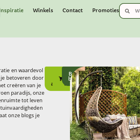
Inspiratie
Winkels
Contact
Promoties
ratie en waardevol
Lees
Ga naar
Bekijk de
t je betoveren door
onze
brochure
de
artikels
webshop
et creëren van je
oen paradijs, onze
enruimte tot leven
e tuinvaardigheden
aat onze blogs je