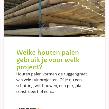
Welke houten palen
gebruik je voor welk
project?
Houten palen vormen de ruggengraat
van vele tuinprojecten. Of je nu een
schutting wilt bouwen, een pergola
construeert of een...